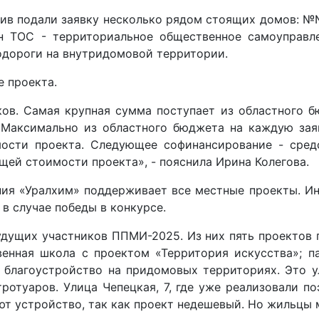
в подали заявку несколько рядом стоящих домов: №№3
н ТОС - территориальное общественное самоуправл
одороги на внутридомовой территории.
 проекта.
в. Самая крупная сумма поступает из областного б
. Максимально из областного бюджета на каждую за
ости проекта. Следующее софинансирование - средс
щей стоимости проекта», - пояснила Ирина Колегова.
ния «Уралхим» поддерживает все местные проекты. И
 в случае победы в конкурсе.
удущих участников ППМИ-2025. Из них пять проектов 
енная школа с проектом «Территория искусства»; па
благоустройство на придомовых территориях. Это ул
ротуаров. Улица Чепецкая, 7, где уже реализовали по
 устройство, так как проект недешевый. Но жильцы м