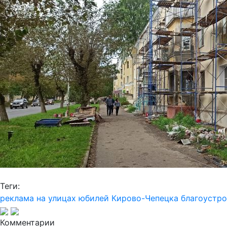
Теги:
реклама на улицах
юбилей Кирово-Чепецка
благоустро
Комментарии