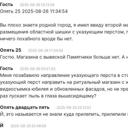
Гость
2025-08-26 12:13:54
Опять 25 2025-08-26 11:34:54
Вы плохо знаете родной город, я имел ввиду второй ма
размещения областной шишки с указующим перстом, по
ничего похабного вроде бы нет.
Опять 25
2025-08-26 11:34:54
Гостю. Магазина с вывеской Памятники больше нет. А 
Гость
2025-08-26 05:31:33
Меня позабавило направление указующего перста в сто
указующий перст направить на ритуальный магазин с
видеосъемка юбилея и обновленных фасадов, но не пр
раз пускает пыль в глаза вышесидящему?
Опять двадцать пять
2025-08-25 23:12:01
Й, это называется не знали куда прилепить, прилепили
Й
2025-08-25 20:46:09