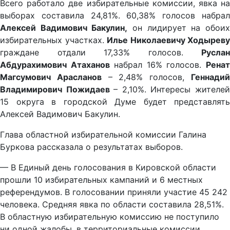
Всего работало две избирательные комиссии, явка на
выборах составила 24,81%. 60,38% голосов набрал
Алексей Вадимович Бакулин,
он лидирует на обои
избирательных участках.
Илье Николаевичу Ходыреву
граждане отдали 17,33% голосов.
Руслан
Абдурахимович Атаханов
набрал 16% голосов.
Рена
Магсумович Арасланов
– 2,48% голосов,
Геннади
Владимирович Пожидаев
– 2,10%. Интересы жителе
15 округа в городской Думе будет представлять
Алексей Вадимович Бакулин.
Глава областной избирательной комиссии Галина
Буркова рассказала о результатах выборов.
— В Единый день голосования в Кировской области
прошли 10 избирательных кампаний и 6 местных
референдумов. В голосовании приняли участие 45 242
человека. Средняя явка по области составила 28,51%.
В областную избирательную комиссию не поступило
ни одной жалобы, в территориальные комиссии