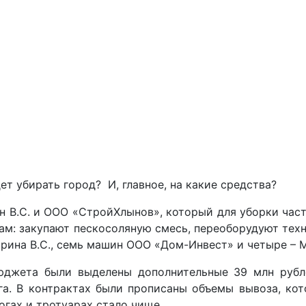
ет убирать город? И, главное, на какие средства?
 В.С. и ООО «СтройХлынов», который для уборки час
ам: закупают пескосоляную смесь, переоборудуют техн
рина В.С., семь машин ООО «Дом-Инвест» и четыре –
юджета были выделены дополнительные 39 млн рубл
га. В контрактах были прописаны объемы вывоза, ко
огах и тротуарах стало чище.