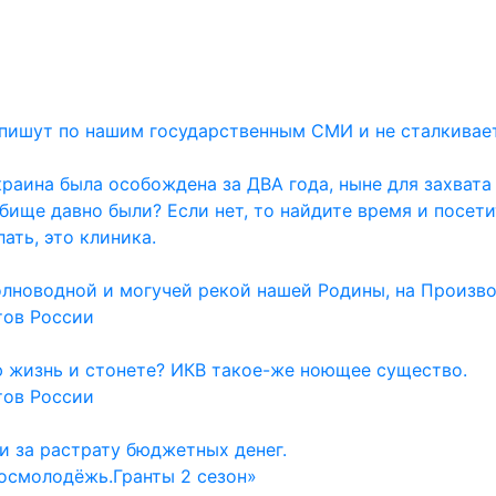
и пишут по нашим государственным СМИ и не сталкивае
раина была особождена за ДВА года, ныне для захвата
дбище давно были? Если нет, то найдите время и посет
ать, это клиника.
олноводной и могучей рекой нашей Родины, на Произво
тов России
ю жизнь и стонете? ИКВ такое-же ноющее существо.
тов России
и за растрату бюджетных денег.
осмолодёжь.Гранты 2 сезон»