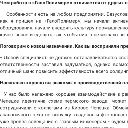
Чем работа в «ГалоПолимере» отличается от других 
— Особенности есть на любом предприятии. Безуслов
как я пришел на «ГалоПолимер», мы начали активн
оборудования, начали внедрять культуру промышленно
качественно и сделать так, чтобы ничто не мешало вы
Поговорим о новом назначении. Как вы восприняли пр
- Любой специалист не должен останавливаться в сво
ответственности заставил задуматься, однако возм
отличный шанс повысить эффективность всего холдинг
Насколько хорошо вы знакомы с производственной пл
- У нас было налажено хорошее взаимодействие в ра
Чепецке идентична схеме пермского завода, может
сотрудничали с коллегами из Кирово-Чепецка. Обмен
аналогичного цеха по выпуску хладонов и фтороплас
уже провел совещание с главным инженером - будем в