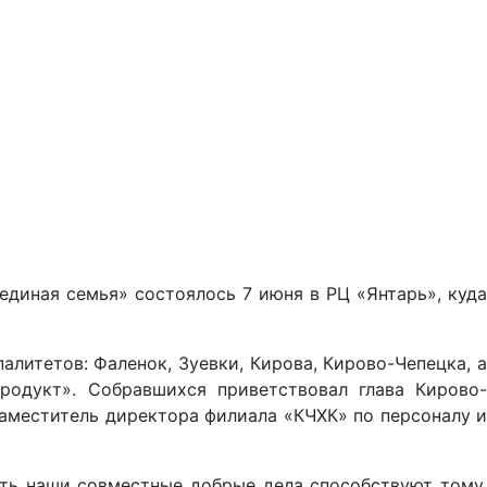
диная семья» состоялось 7 июня в РЦ «Янтарь», куда
литетов: Фаленок, Зуевки, Кирова, Кирово-Чепецка, а
родукт». Собравшихся приветствовал глава Кирово-
заместитель директора филиала «КЧХК» по персоналу и
ть наши совместные добрые дела способствуют тому,