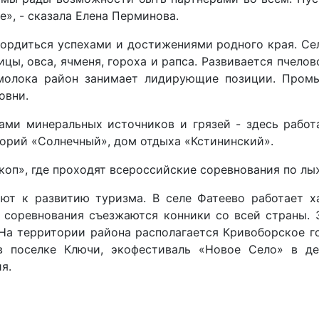
», - сказала Елена Перминова.
гордиться успехами и достижениями родного края. Сел
, овса, ячменя, гороха и рапса. Развивается пчелов
молока район занимает лидирующие позиции. Промы
овни.
ми минеральных источников и грязей - здесь работа
орий «Солнечный», дом отдыха «Кстининский».
оп», где проходят всероссийские соревнования по лы
т к развитию туризма. В селе Фатеево работает ха
е соревнования съезжаются конники со всей страны.
. На территории района располагается Кривоборское г
в поселке Ключи, экофестиваль «Новое Село» в де
я.