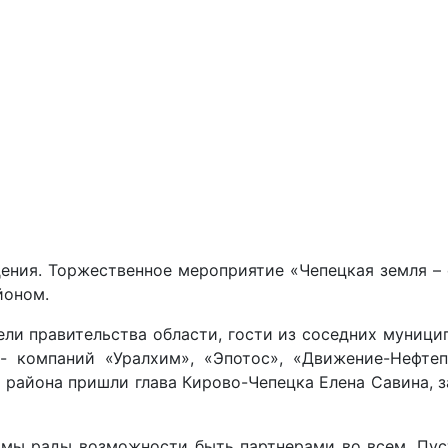
ния. Торжественное мероприятие «Чепецкая земля – е
йоном.
и правительства области, гости из соседних муниципа
- компаний «Уралхим», «Эпотос», «Движение-Нефтеп
 района пришли глава Кирово-Чепецка Елена Савина, 
 мы рады возможности быть партнерами во всем. Пус