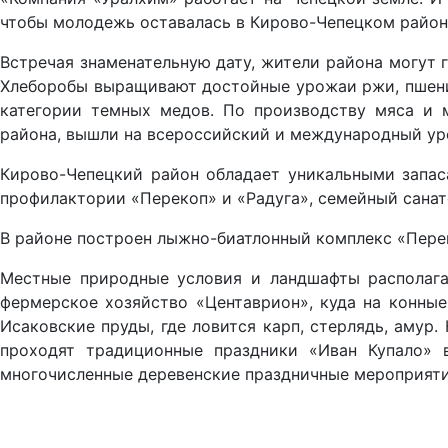
чтобы молодежь оставалась в Кирово-Чепецком районе
Встречая знаменательную дату, жители района могут 
Хлеборобы выращивают достойные урожаи ржи, пшеницы
категории темных медов. По производству мяса и 
района, вышли на всероссийский и международный ур
Кирово-Чепецкий район обладает уникальными запаса
профилактории «Перекоп» и «Радуга», семейный санат
В районе построен лыжно-биатлонный комплекс «Перек
Местные природные условия и ландшафты располагаю
фермерское хозяйство «Центаврион», куда на конны
Исаковские пруды, где ловится карп, стерлядь, амур
проходят традиционные праздники «Иван Купало» 
многочисленные деревенские праздничные мероприяти