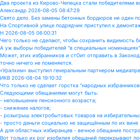
Два проекта из Кирово-Чепецка стали победителями в
Александр 2026-08-05 08:47:29
Свято дело. Без замены бетонных бордюров ни один п
На Спортивной улице подрядчик приступил к демонта
Н 2026-08-05 06:00:31
Чего только не сделают, чтобы сохранить видимость бл
А уж выборы победителей "в специальных номинациях"
Может, этих избранников и стОит отправить в Законод
точно ничего не поменяется.
«Уралхим» выступил генеральным партнером медиапр
ИКВ 2026-08-04 19:10:32
Что только не сделает горстка "народных избранников"
Следующими обещаниями могут быть:
- неповышение пенсионного возраста;
- снижение налогов;
- розыгрыш электробытовых товаров на избирательных
- просто деньги социально не защищённым по их вине 
А для областных избиранцев - вечное обещание постро
Вот только их рог изобилия обещаний перекрывают пос