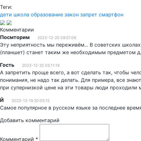
Теги:
дети
школа
образование
закон
запрет
смартфон
Комментарии
Посмторим
2023-12-20 09:57:06
Эту неприятность мы переживём... В советских школах
(планшет) станет таким же необходимым предметом дл
Гость
2023-12-20 05:11:19
А запретить проще всего, а вот сделать так, чтобы чел
понимания, не надо так делать. Для примера, все знаю
при супернизкой цене на эти товары люди проходили 
Й
2023-12-19 20:05:15
Самое популярное в русском языке за последнее время 
Добавить комментарий
Комментарий
*