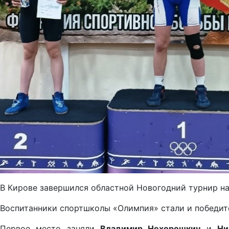
В Кирове завершился областной Новогодний турнир на
Воспитанники спортшколы «Олимпия» стали и победите
Первое место заняли
Владимир Нехорошкин
и
Ни