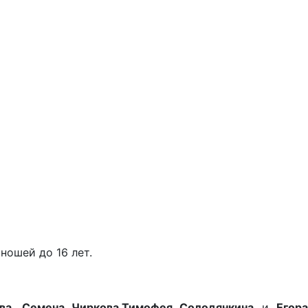
ошей до 16 лет.
ва
,
Семена Чиркова
,
Тимофея Солодянкина
и
Егора