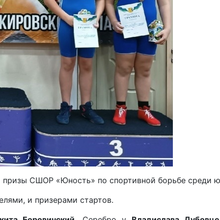
 призы СШОР «Юность» по спортивной борьбе среди юн
лями, и призерами стартов.
кита Боровинский.
Серебро у
Владислава Дубовце