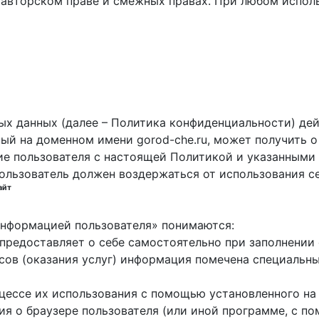
 авторском праве и смежных правах. При любом исполь
х данных (далее – Политика конфиденциальности) дей
ный на доменном имени gorod-che.ru, может получить о
ие пользователя с настоящей Политикой и указанными 
пользователь должен воздержаться от использования с
айт
 информацией пользователя» понимаются:
ь предоставляет о себе самостоятельно при заполнени
исов (оказания услуг) информация помечена специальн
оцессе их использования с помощью установленного на
ция о браузере пользователя (или иной программе, с 