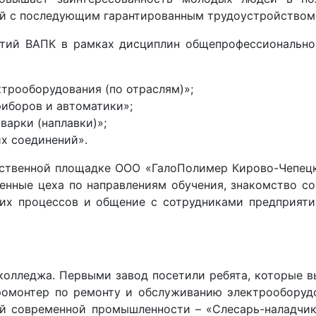
ий с последующим гарантированным трудоустройством
ятий ВАПК в рамках дисциплин общепрофессионально
трооборудования (по отраслям)»;
иборов и автоматики»;
варки (наплавки)»;
х соединений».
дственной площадке ООО «ГалоПолимер Кирово-Чепецк
венные цеха по направлениям обучения, знакомство 
ких процессов и общение с сотрудниками предприят
 колледжа. Первыми завод посетили ребята, которые
ромонтер по ремонту и обслуживанию электрообору
й современной промышленности – «Слесарь-наладчик