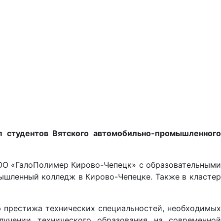
п студентов Вятского автомобильно-промышленного
ОО «ГалоПолимер Кирово-Чепецк» с образовательным
ышленный колледж в Кирово-Чепецке. Также в класте
ю престижа технических специальностей, необходимых
учении технического образования на современной