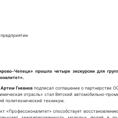
 предприятии
ирово-Чепецк» прошло четыре экскурсии для груп
оналитет».
»
Артем Гневнов
подписал соглашение о партнерстве О
имическая отрасль» стал Вятский автомобильно-пром
й политехнический техникум.
ект «Профессионалитет» способствует восстановлени
овышает заинтересованность молодых людей в пол