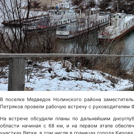
В поселке Медведок Нолинского района заместитель
Петряков провели рабочую встречу с руководителем 
На встрече обсудили планы по дальнейшим дноуглуб
области начиная с 68 км, и на первом этапе обеспе
участках Вятки, в том числе в границах города Кирова.