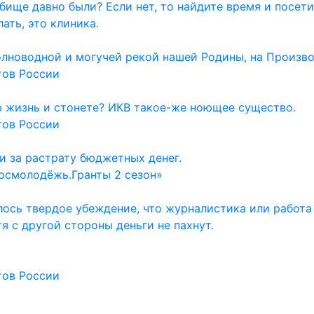
дбище давно были? Если нет, то найдите время и посет
ать, это клиника.
олноводной и могучей рекой нашей Родины, на Произво
тов России
ю жизнь и стонете? ИКВ такое-же ноющее существо.
тов России
и за растрату бюджетных денег.
осмолодёжь.Гранты 2 сезон»
ось твердое убеждение, что журналистика или работа
тя с другой стороны деньги не пахнут.
тов России