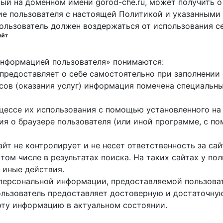
ный на доменном имени gorod-che.ru, может получить о
ие пользователя с настоящей Политикой и указанными 
пользователь должен воздержаться от использования с
айт
 информацией пользователя» понимаются:
ь предоставляет о себе самостоятельно при заполнени
исов (оказания услуг) информация помечена специальн
оцессе их использования с помощью установленного на
ция о браузере пользователя (или иной программе, с 
айт не контролирует и не несет ответственность за са
 том числе в результатах поиска. На таких сайтах у п
 иные действия.
 персональной информации, предоставляемой пользоват
пользователь предоставляет достоверную и достаточн
эту информацию в актуальном состоянии.