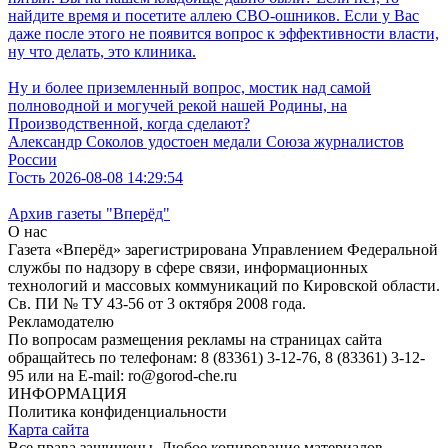
найдите время и посетите аллею СВО-ошников. Если у Вас
даже после этого не появится вопрос к эффективности власти,
ну что делать, это клиника.
Ну и более приземленный вопрос, мостик над самой
полноводной и могучей рекой нашей Родины, на
Производственной, когда сделают?
Александр Соколов удостоен медали Союза журналистов
России
Гость 2026-08-08 14:29:54
Архив газеты "Вперёд"
О нас
Газета «Вперёд» зарегистрирована Управлением Федеральной
службы по надзору в сфере связи, информационных
технологий и массовых коммуникаций по Кировской области.
Св. ПИ № ТУ 43-56 от 3 октября 2008 года.
Рекламодателю
По вопросам размещения рекламы на страницах сайта
обращайтесь по телефонам: 8 (83361) 3-12-76, 8 (83361) 3-12-
95 или на E-mail: ro@gorod-che.ru
ИНФОРМАЦИЯ
Политика конфиденциальности
Карта сайта
Все права защищены. Любое копирование материалов