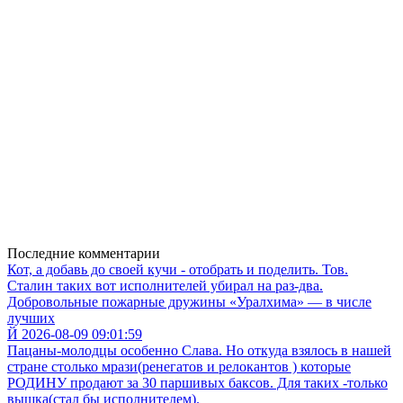
Последние комментарии
Кот, а добавь до своей кучи - отобрать и поделить. Тов.
Сталин таких вот исполнителей убирал на раз-два.
Добровольные пожарные дружины «Уралхима» — в числе
лучших
Й 2026-08-09 09:01:59
Пацаны-молодцы особенно Слава. Но откуда взялось в нашей
стране столько мрази(ренегатов и релокантов ) которые
РОДИНУ продают за 30 паршивых баксов. Для таких -только
вышка(стал бы исполнителем).