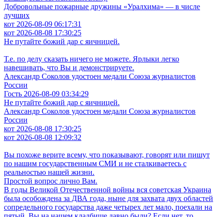
Добровольные пожарные дружины «Уралхима» — в числе
лучших
кот 2026-08-09 06:17:31
кот 2026-08-08 17:30:25
Не путайте божий дар с яичницей.
Т.е. по делу сказать ничего не можете. Ярлыки легко
навешивать, что Вы и демонстрируете.
Александр Соколов удостоен медали Союза журналистов
России
Гость 2026-08-09 03:34:29
Не путайте божий дар с яичницей.
Александр Соколов удостоен медали Союза журналистов
России
кот 2026-08-08 17:30:25
кот 2026-08-08 12:09:32
Вы похоже верите всему, что показывают, говорят или пишут
по нашим государственным СМИ и не сталкиваетесь с
реальностью нашей жизни.
Простой вопрос лично Вам.
В годы Великой Отечественной войны вся советская Украина
была особождена за ДВА года, ныне для захвата двух областей
сопредельного государства даже четырех лет мало, поехали на
пятый. Вы на нашем кладбище давно были? Если нет, то