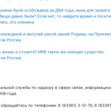
раина была особождена за ДВА года, ныне для захвата
дбище давно были? Если нет, то найдите время и посет
ать, это клиника.
олноводной и могучей рекой нашей Родины, на Произво
тов России
ю жизнь и стонете? ИКВ такое-же ноющее существо.
тов России
ральной службы по надзору в сфере связи, информаци
008 года.
ращайтесь по телефонам: 8 (83361) 3-12-76, 8 (83361) 