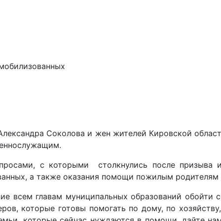
 мобилизованных
Александра Соколова и жен жителей Кировской област
оеннослужащим.
росами, с которыми столкнулись после призыва их
ванных, а также оказания помощи пожилым родителям
ие всем главам муниципальных образований обойти се
ров, которые готовы помогать по дому, по хозяйству
емьи, которые сейчас нуждаются в помощи, дайте нам