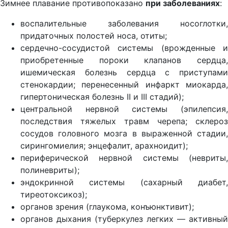
Зимнее плавание противопоказано
при заболеваниях
:
воспалительные заболевания носоглотки,
придаточных полостей носа, отиты;
сердечно-сосудистой системы (врожденные и
приобретенные пороки клапанов сердца,
ишемическая болезнь сердца с приступами
стенокардии; перенесенный инфаркт миокарда,
гипертоническая болезнь II и III стадий);
центральной нервной системы (эпилепсия,
последствия тяжелых травм черепа; склероз
сосудов головного мозга в выраженной стадии,
сирингомиелия; энцефалит, арахноидит);
периферической нервной системы (невриты,
полиневриты);
эндокринной системы (сахарный диабет,
тиреотоксикоз);
органов зрения (глаукома, конъюнктивит);
органов дыхания (туберкулез легких — активный