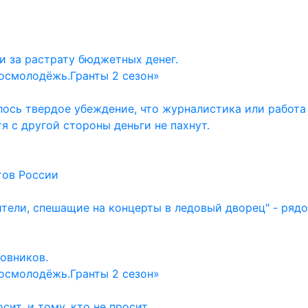
и за растрату бюджетных денег.
осмолодёжь.Гранты 2 сезон»
ось твердое убеждение, что журналистика или работа
тя с другой стороны деньги не пахнут.
тов России
ители, спешащие на концерты в ледовый дворец" - ряд
овников.
осмолодёжь.Гранты 2 сезон»
ит, и тому, кто не просит.