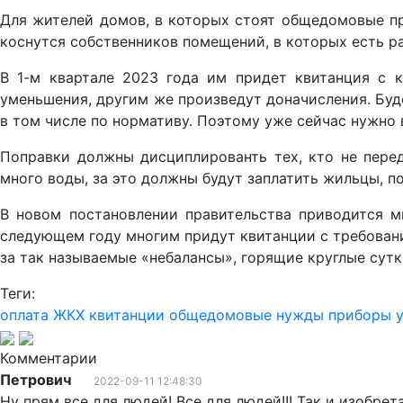
Для жителей домов, в которых стоят общедомовые 
коснутся собственников помещений, в которых есть ра
В 1-м квартале 2023 года им придет квитанция с к
уменьшения, другим же произведут доначисления. Буде
в том числе по нормативу. Поэтому уже сейчас нужно 
Поправки должны дисциплированть тех, кто не перед
много воды, за это должны будут заплатить жильцы, 
В новом постановлении правительства приводится мн
следующем году многим придут квитанции с требовани
за так называемые «небалансы», горящие круглые сутк
Теги:
оплата ЖКХ
квитанции
общедомовые нужды
приборы 
Комментарии
Петрович
2022-09-11 12:48:30
Ну прям все для людей! Все для людей!!! Так и изобре