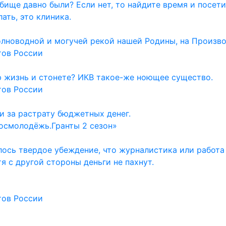
дбище давно были? Если нет, то найдите время и посет
ать, это клиника.
олноводной и могучей рекой нашей Родины, на Произво
тов России
ю жизнь и стонете? ИКВ такое-же ноющее существо.
тов России
и за растрату бюджетных денег.
осмолодёжь.Гранты 2 сезон»
ось твердое убеждение, что журналистика или работа
тя с другой стороны деньги не пахнут.
тов России