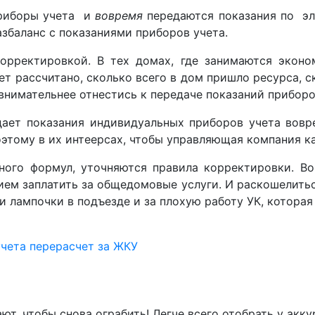
приборы учета и
вовремя
передаются показания по эле
збаланс с показаниями приборов учета.
орректировкой. В тех домах, где занимаются эконо
т рассчитано, сколько всего в дом пришло ресурса, с
внимательнее отнестись к передаче показаний приборо
ает показания индивидуальных приборов учета вовре
поэтому в их интеерсах, чтобы управляющая компания 
ого формул, уточняются правила корректировки. Во 
ем заплатить за общедомовые услуги. И раскошелитьс
и лампочки в подъезде и за плохую работу УК, которая
учета
перерасчет за ЖКУ
тают, чтобы снова ограбить! Легче всего отобрать у ак