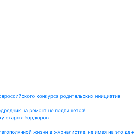
сероссийского конкурса родительских инициатив
одрядчик на ремонт не подпишется!
жу старых бордюров
агополучной жизни в журналистке, не имея на это дене