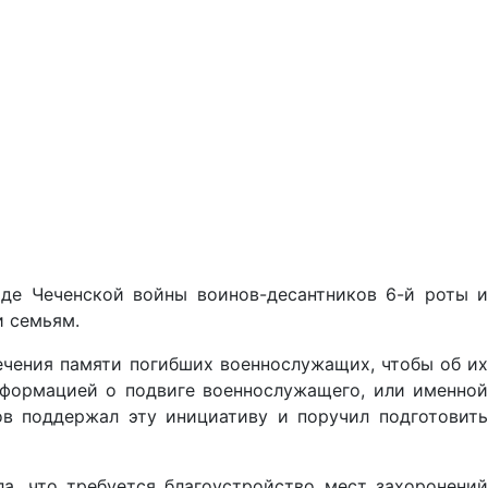
оде Чеченской войны воинов-десантников 6-й роты и
и семьям.
ечения памяти погибших военнослужащих, чтобы об их
нформацией о подвиге военнослужащего, или именной
ов поддержал эту инициативу и поручил подготовить
а, что требуется благоустройство мест захоронений