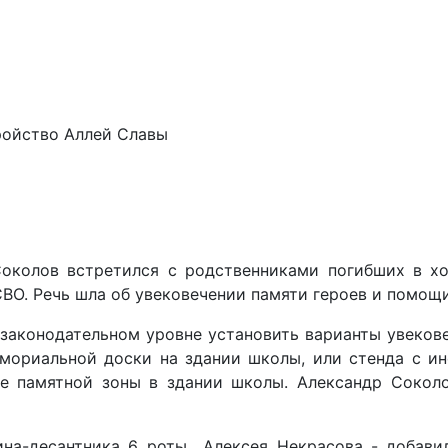
ройство Аллей Славы
Соколов встретился с родственниками погибших в х
СВО. Речь шла об увековечении памяти героев и помощ
законодательном уровне установить варианты увеков
емориальной доски на здании школы, или стенда с и
ие памятной зоны в здании школы. Александр Сокол
ина-десантника 6 роты Алексея Некрасова - добавил