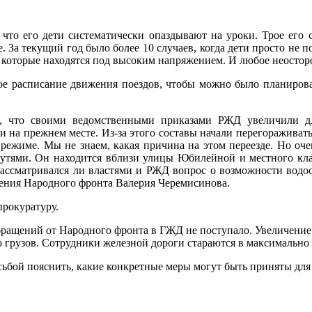
 что его дети систематически опаздывают на уроки. Трое его 
де. За текущий год было более 10 случаев, когда дети просто не 
, которые находятся под высоким напряжением. И любое неосто
ое расписание движения поездов, чтобы можно было планиров
 что своими ведомственными приказами РЖД увеличили дл
 на прежнем месте. Из-за этого составы начали перегораживать
режиме. Мы не знаем, какая причина на этом переезде. Но оч
тями. Он находится вблизи улицы Юбилейной и местного клад
рассматривался ли властями и РЖД вопрос о возможности водоот
еления Народного фронта Валерия Черемисинова.
рокуратуру.
ащений от Народного фронта в ГЖД не поступало. Увеличение 
го грузов. Сотрудники железной дороги стараются в максимальн
ьбой пояснить, какие конкретные меры могут быть приняты для