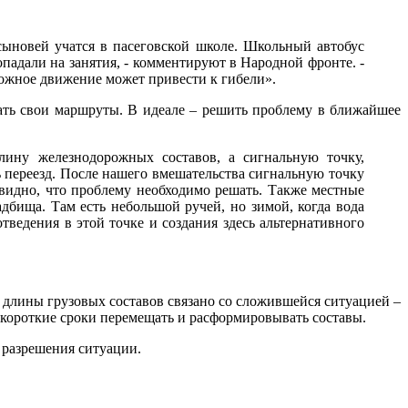
сыновей учатся в пасеговской школе. Школьный автобус
попадали на занятия, - комментируют в Народной фронте. -
рожное движение может привести к гибели».
ать свои маршруты. В идеале – решить проблему в ближайшее
ину железнодорожных составов, а сигнальную точку,
 переезд. После нашего вмешательства сигнальную точку
евидно, что проблему необходимо решать. Также местные
бища. Там есть небольшой ручей, но зимой, когда вода
ведения в этой точке и создания здесь альтернативного
длины грузовых составов связано со сложившейся ситуацией –
о короткие сроки перемещать и расформировывать составы.
 разрешения ситуации.