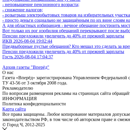
- неповышение пенсионного возраста;
- снижение налогов;
- розыгрыш электробытовых товаров на избирательных участка
- просто деньги социально не защищённым по их вине слоям н
А для областных избиранцев - вечное обещание построить мос
Вот только их рог изобилия обещаний перекрывают после выбор
Пенсии предложили увеличить до 40% от прежней зарплаты
ИКВ 2026-08-04 19:02:44
Предвыборные пустые обещания? Кто мешал это сделать за вре
Пенсии предложили увеличить до 40% от прежней зарплаты
Гость 2026-08-04 17:04:37
Архив газеты "Вперёд"
О нас
Газета «Вперёд» зарегистрирована Управлением Федеральной 
ТУ 43-56 от 3 октября 2008 года.
Рекламодателю
По вопросам размещения рекламы на страницах сайта обращайтесь
ИНФОРМАЦИЯ
Политика конфиденциальности
Карта сайта
Все права защищены. Любое копирование материалов допускаетс
законодательством РФ, в том числе об авторском праве и смежн
© Город Ч, 2012-2025