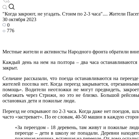
"Когда закроют, не угадать. Стоим по 2-3 часа".... Жители Пасе
30 октября 2023
0
776
Местные жители и активисты Народного фронта обратили вним
Каждый день на нем на полтора – два часа останавливаются 
закрыт.
Сельчане рассказали, что поезда останавливаются на переез
жителей поселка нет. Когда переезд закрывается, отрезанным
помощь». Водители неотложки не могут предвидеть, закроет
объезжать через Стрижи, но это не близко. Большой рейсовы
остановках дети и пожилые люди.
Переезд не открывают по 2-3 часа. Когда даже нет поездов, ш
часто «застревает». По ее словам, 40-50 машин в каждую сторо
«За переездом - 18 деревень, там живут и пожилые люди
переезде – дети в школу не попадали. Деревни находя
пожарная машина, вставшая на переезде. От дома осталис