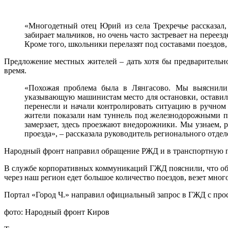
«Многодетный отец Юрий из села Трехречье рассказал,
забирает мальчиков, но очень часто застревает на переез
Кроме того, школьники перелазят под составами поездов
Предложение местных жителей – дать хотя бы предварительн
время.
«Похожая проблема была в Лянгасово. Мы выяснили,
указывающую машинистам место для остановки, оставили
перенесли и начали контролировать ситуацию в ручном 
жители показали нам туннель под железнодорожными пу
замерзает, здесь проезжают внедорожники. Мы узнаем, 
проезда», – рассказала руководитель регионального отд
Народный фронт направил обращение РЖД и в транспортную п
В службе корпоративных коммуникаций ГЖД пояснили, что обр
через наш регион едет большое количество поездов, везет мно
Портал «Город Ч.» направил официальный запрос в ГЖД с прос
фото: Народный фронт Киров