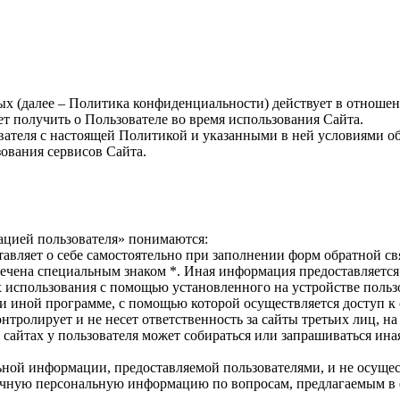
 (далее – Политика конфиденциальности) действует в отношени
т получить о Пользователе во время использования Cайта.
вателя с настоящей Политикой и указанными в ней условиями об
ования сервисов Сайта.
ацией пользователя» понимаются:
тавляет о себе самостоятельно при заполнении форм обратной св
ечена специальным знаком *. Иная информация предоставляется 
х использования с помощью установленного на устройстве пользо
ли иной программе, с помощью которой осуществляется доступ к 
онтролирует и не несет ответственность за сайты третьих лиц, 
их сайтах у пользователя может собираться или запрашиваться и
льной информации, предоставляемой пользователями, и не осущес
аточную персональную информацию по вопросам, предлагаемым в