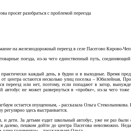
гова просят разобраться с проблемой переезда
ание на железнодорожный переезд в селе Пасегово Кирово-Чеп
товарные поезда, из-за чего единственный путь, соединяющий 
де практически каждый день, в будни и в выходные. Время пред
и от центра остаются несколько улиц поселка – Юбилейная, Проф
ся переезд или нет, поэтому, если попадают в затор, вынужд
й автобус не может развернуться в «пробке», из-за чего тоже 
лагбаум остается опущенным, - рассказала Ольга Стекольникова. 
ну регулярно здесь выстраивается.
, и дети. За детьми ездит школьный автобус, уже не раз были
тся далеко, пешком дойти до центра Пасегова невозможно. Нед
ь одни головешки», - рассказывает Ольга.