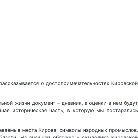
 рассказывается о достопримечательностях Кировской
льной жизни документ – дневник, а оценки в нем будут
ьшая историческая часть, в которую мы постарались
наваемые места Кирова, символы народных промыслов.
области. На внешней обложке – символика Кировской