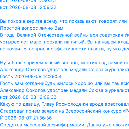
кот 2026-08-08 17:30:25
кот 2026-08-08 12:09:32
Вы похоже верите всему, что показывают, говорят ил
Простой вопрос лично Вам.
В годы Великой Отечественной войны вся советская Ук
четырех лет мало, поехали на пятый. Вы на нашем кла
не появится вопрос к эффективности власти, ну что дел
Ну и более приземленный вопрос, мостик над самой п
Александр Соколов удостоен медали Союза журналис
Гость 2026-08-08 14:29:54
Гость вам когда-нибудь жилось хорошо или вы так вс
Александр Соколов удостоен медали Союза журналис
кот 2026-08-08 12:09:32
Какую то девицу, Главу Росмолодежи вроде арестовал
Стартовал приём заявок на Всероссийский конкурс «Р
Й 2026-08-07 21:36:36
Средства массовой дезинформации. Давно уже сложил