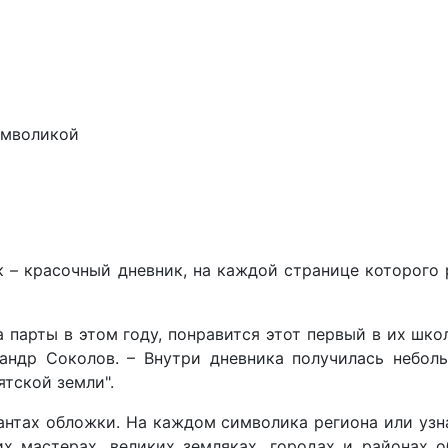
имволикой
к – красочный дневник, на каждой странице которого
 парты в этом году, понравится этот первый в их шко
сандр Соколов. – Внутри дневника получилась небол
тской земли".
иантах обложки. На каждом символика региона или уз
х мастерах, великих земляках, городах и районах 