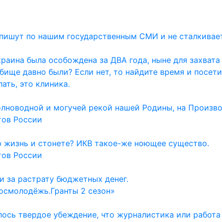
и пишут по нашим государственным СМИ и не сталкивае
раина была особождена за ДВА года, ныне для захвата
дбище давно были? Если нет, то найдите время и посет
ать, это клиника.
олноводной и могучей рекой нашей Родины, на Произво
тов России
ю жизнь и стонете? ИКВ такое-же ноющее существо.
тов России
и за растрату бюджетных денег.
осмолодёжь.Гранты 2 сезон»
ось твердое убеждение, что журналистика или работа