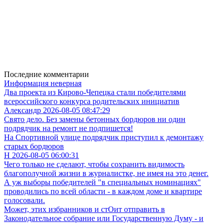
Последние комментарии
Информация неверная
Два проекта из Кирово-Чепецка стали победителями
всероссийского конкурса родительских инициатив
Александр 2026-08-05 08:47:29
Свято дело. Без замены бетонных бордюров ни один
подрядчик на ремонт не подпишется!
На Спортивной улице подрядчик приступил к демонтажу
старых бордюров
Н 2026-08-05 06:00:31
Чего только не сделают, чтобы сохранить видимость
благополучной жизни в журналистке, не имея на это денег.
А уж выборы победителей "в специальных номинациях"
проводились по всей области - в каждом доме и квартире
голосовали.
Может, этих избранников и стОит отправить в
Законодательное собрание или Государственную Думу - и