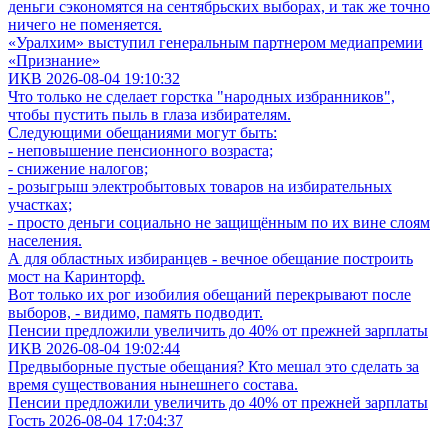
деньги сэкономятся на сентябрьских выборах, и так же точно
ничего не поменяется.
«Уралхим» выступил генеральным партнером медиапремии
«Признание»
ИКВ 2026-08-04 19:10:32
Что только не сделает горстка "народных избранников",
чтобы пустить пыль в глаза избирателям.
Следующими обещаниями могут быть:
- неповышение пенсионного возраста;
- снижение налогов;
- розыгрыш электробытовых товаров на избирательных
участках;
- просто деньги социально не защищённым по их вине слоям
населения.
А для областных избиранцев - вечное обещание построить
мост на Каринторф.
Вот только их рог изобилия обещаний перекрывают после
выборов, - видимо, память подводит.
Пенсии предложили увеличить до 40% от прежней зарплаты
ИКВ 2026-08-04 19:02:44
Предвыборные пустые обещания? Кто мешал это сделать за
время существования нынешнего состава.
Пенсии предложили увеличить до 40% от прежней зарплаты
Гость 2026-08-04 17:04:37