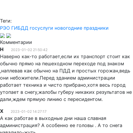
Теги:
РЭО ГИБДД
госуслуги
новогодние праздники
Комментарии
Н
2023-01-02 21:50:42
Наверно как-то работает,если их транспорт стоит как
обычно прямо на пешеходном переходе под знаком
,наплевав как обычно на ПДД и простых горожан,ведь
они небожители.Перед зданием администрации
работает техника и чисто прибрано,хотя весь город
утопает в снегу,жалобы губеру никаких результатов не
дали,ждем прямую линию с пересидентом.
Х
2023-01-02 14:27:17
А как работае в выходные дни наша славная
администрация? А особенно ее головы . А то снега
навалило-жуть...