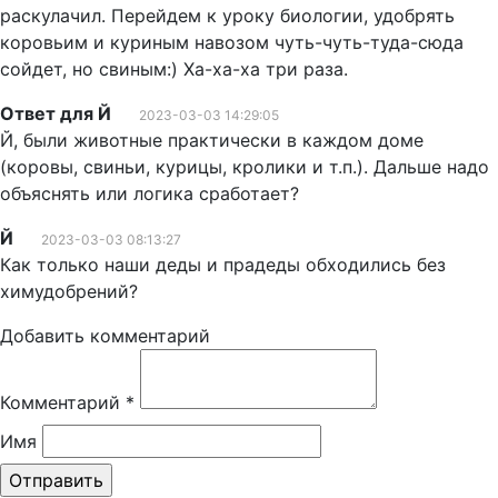
раскулачил. Перейдем к уроку биологии, удобрять
коровьим и куриным навозом чуть-чуть-туда-сюда
сойдет, но свиным:) Ха-ха-ха три раза.
Ответ для Й
2023-03-03 14:29:05
Й, были животные практически в каждом доме
(коровы, свиньи, курицы, кролики и т.п.). Дальше надо
объяснять или логика сработает?
Й
2023-03-03 08:13:27
Как только наши деды и прадеды обходились без
химудобрений?
Добавить комментарий
Комментарий
*
Имя