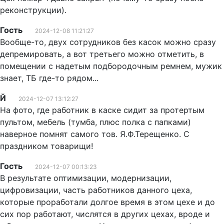
реконструкции).
Гость
2024-12-08 11:21:27
Вообще-то, двух сотрудников без касок можно сразу
депремировать, а вот третьего можно отметить, в
помещении с надетым подбородочным ремнем, мужик
знает, ТБ где-то рядом...
Й
2024-12-07 13:12:27
На фото, где работник в каске сидит за протертым
пультом, мебель (тумба, плюс полка с папками)
наверное помнят самого тов. Я.Ф.Терещенко. С
праздником товарищи!
Гость
2024-12-07 00:13:23
В результате оптимизации, модернизации,
цифровизации, часть работников данного цеха,
которые проработали долгое время в этом цехе и до
сих пор работают, числятся в других цехах, вроде и