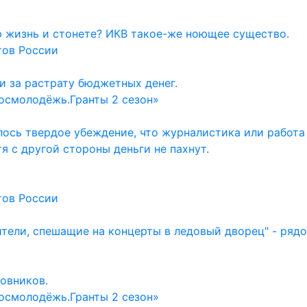
ю жизнь и стонете? ИКВ такое-же ноющее существо.
тов России
и за растрату бюджетных денег.
осмолодёжь.Гранты 2 сезон»
ось твердое убеждение, что журналистика или работа
тя с другой стороны деньги не пахнут.
тов России
ители, спешащие на концерты в ледовый дворец" - ряд
овников.
осмолодёжь.Гранты 2 сезон»