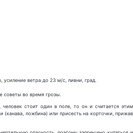
силение ветра до 23 м/с, ливни, град.
 советы во время грозы.
 человек стоит один в поле, то он и считается эти
и (канава, ложбина) или присесть на корточки, прижав
мертельную опасность, поэтому запрещено купаться 