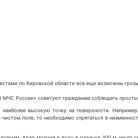
тами по Кировской области все еще возможны грозы, у
 МЧС России» советуют гражданам соблюдать простые
 наиболее высокую точку на поверхности. Например,
 чистом поле, то необходимо спрятаться в низменност
доемам. Удар молнии в воду в радиусе 100 м несет с