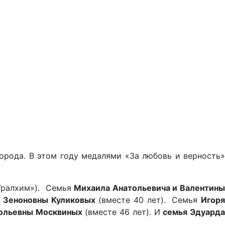
орода. В этом году медалями «За любовь и верность»
«Уралхим»). Семья
Михаила Анатольевича
и Валентин
ы Зеноновны Куликовых
(вместе 40 лет).
Семья
Игоря
тольевны Москвиных
(вместе 46 лет).
И
семья Эдуард