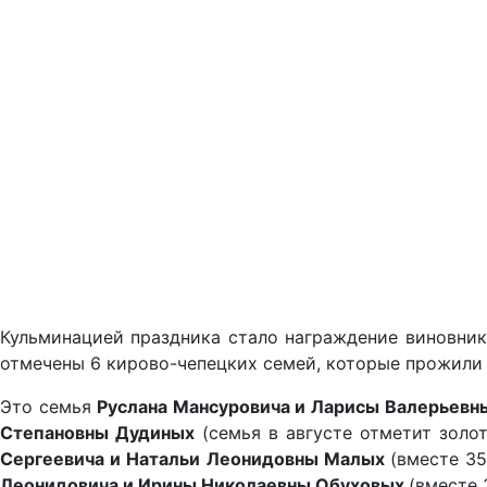
Кульминацией праздника стало награждение виновник
отмечены 6 кирово-чепецких семей, которые прожили в
Это семья
Руслана Мансуровича и Ларисы Валерьев
Степановны Дудиных
(семья в августе отметит золо
Сергеевича и Натальи Леонидовны Малых
(вместе 35
Леонидовича и Ирины Николаевны Обуховых
(вместе 