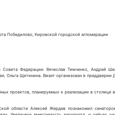
рта Победилово, Кировской городской агломерации
 Совета Федерации: Вячеслав Тимченко, Андрей Шев
я, Ольга Щетинина. Визит организован в преддверии Д
ых проектов, планируемых к реализации в столице вя
вской области Алексей Жердев познакомил сенаторо
ван. Увеличена вместимость аэропорта, и сейчас о