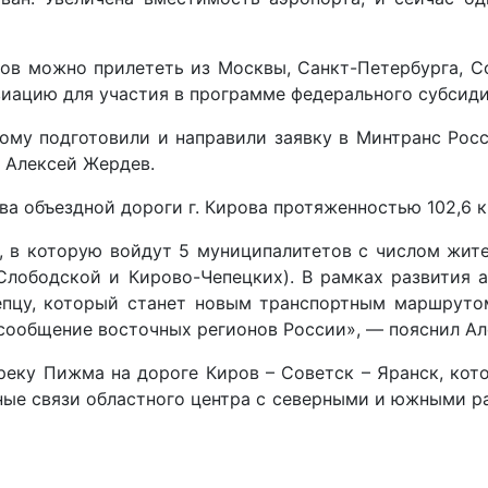
ров можно прилететь из Москвы, Санкт-Петербурга, С
виацию для участия в программе федерального субсиди
ому подготовили и направили заявку в Минтранс Росс
 Алексей Жердев.
а объездной дороги г. Кирова протяженностью 102,6 к
, в которую войдут 5 муниципалитетов с числом жите
Слободской и Кирово-Чепецких). В рамках развития 
епцу, который станет новым транспортным маршруто
е сообщение восточных регионов России», — пояснил А
еку Пижма на дороге Киров – Советск – Яранск, кото
ные связи областного центра с северными и южными р