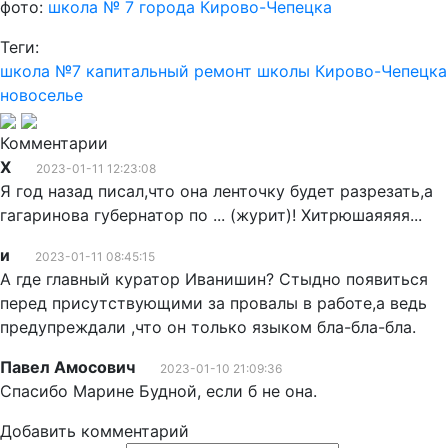
фото:
школа № 7 города Кирово-Чепецка
Теги:
школа №7
капитальный ремонт
школы Кирово-Чепецка
новоселье
Комментарии
Х
2023-01-11 12:23:08
Я год назад писал,что она ленточку будет разрезать,а
гагаринова губернатор по ... (журит)! Хитрюшаяяяя...
и
2023-01-11 08:45:15
А где главный куратор Иванишин? Стыдно появиться
перед присутствующими за провалы в работе,а ведь
предупреждали ,что он только языком бла-бла-бла.
Павел Амосович
2023-01-10 21:09:36
Спасибо Марине Будной, если б не она.
Добавить комментарий