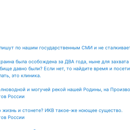
и пишут по нашим государственным СМИ и не сталкивае
раина была особождена за ДВА года, ныне для захвата
дбище давно были? Если нет, то найдите время и посет
ать, это клиника.
олноводной и могучей рекой нашей Родины, на Произво
тов России
ю жизнь и стонете? ИКВ такое-же ноющее существо.
тов России