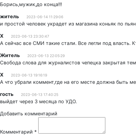
Борись,мужик,до конца!!!
житель
2023-06-14 11:29:06
и простой человек украдет из магазина коньяк по пьян
Х
2023-06-13 23:30:47
А сейчас все СМИ такие стали. Все легли под власть. Кт
Житель
2023-06-13 22:05:29
Свобода слова для журналистов чепецка закрытая те
Х
2023-06-13 19:16:19
А что убрали коммент,где на его месте должна быть м
гость
2023-06-13 17:40:25
выйдет через 3 месяца по УДО.
Добавить комментарий
Комментарий
*