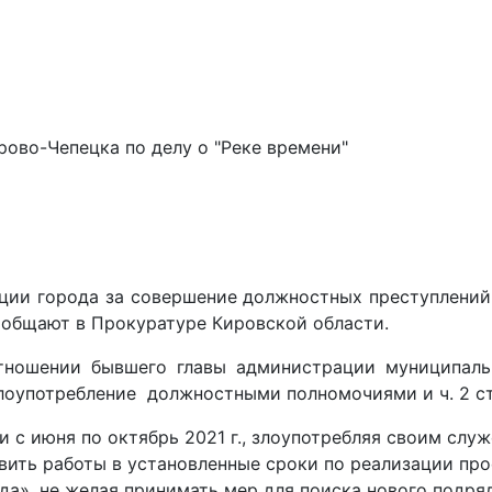
ово-Чепецка по делу о "Реке времени"
ии города за совершение должностных преступлений 
ообщают в Прокуратуре Кировской области.
тношении бывшего главы администрации муниципаль
 злоупотребление должностными полномочиями и ч. 2 ст
и с июня по октябрь 2021 г., злоупотребляя своим слу
ить работы в установленные сроки по реализации про
да», не желая принимать мер для поиска нового подря