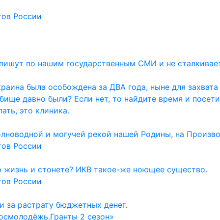
тов России
и пишут по нашим государственным СМИ и не сталкивае
раина была особождена за ДВА года, ныне для захвата
дбище давно были? Если нет, то найдите время и посет
ать, это клиника.
олноводной и могучей рекой нашей Родины, на Произво
тов России
ю жизнь и стонете? ИКВ такое-же ноющее существо.
тов России
и за растрату бюджетных денег.
осмолодёжь.Гранты 2 сезон»