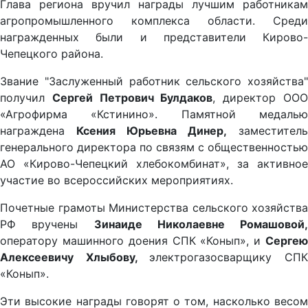
Глава региона вручил награды лучшим работникам
агропромышленного комплекса области. Среди
награжденных были и представители Кирово-
Чепецкого района.
Звание "Заслуженный работник сельского хозяйства"
получил
Сергей Петрович Булдаков
, директор ОО
«Агрофирма «Кстинино». Памятной медалью
награждена
Ксения Юрьевна Динер,
заместитель
генерального директора по связям с общественностью
АО «Кирово-Чепецкий хлебокомбинат», за активное
участие во всероссийских мероприятиях.
Почетные грамоты Министерства сельского хозяйства
РФ вручены
Зинаиде Николаевне Ромашовой,
оператору машинного доения СПК «Конып», и
Сергею
Алексеевичу Хлыбову,
электрогазосварщику СП
«Конып».
Эти высокие награды говорят о том, насколько весом