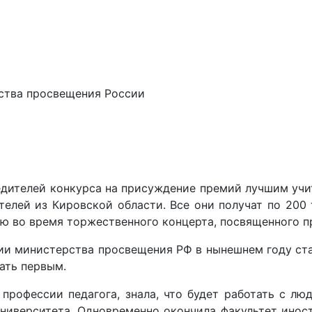
ства просвещения России
дителей конкурса на присуждение премий лучшим учит
ителей из Кировской области. Все они получат по 200
ю во время торжественного концерта, посвященного п
ии министерства просвещения РФ в нынешнем году ста
цать первым.
о профессии педагога, знала, что будет работать с 
ниверситета. Одновременно окончила факультет иностр