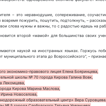
ителя – это неравнодушие, сопереживание, соучастие
и вовремя пожурить, пошутить, подтолкнуть, – рассказ
твои слова нужны и важны, то с радостью идешь на раб
новится второй «мамой» для большинства своих учени
имаются наукой на иностранных языках. Горжусь поб
 от муниципального этапа до Всероссийского", – призн
ого экономико-правового лицея Елена Бояринцева,
ельной школы № 70 города Кирова Галина Вовк,
а Лекомцева,
города Кирова Марина Маслова,
 Ирина Новоселова,
нодорожный образовательный центр» Вера Суровцева
ы № 5 города Слободского Татьяна Урванцева.