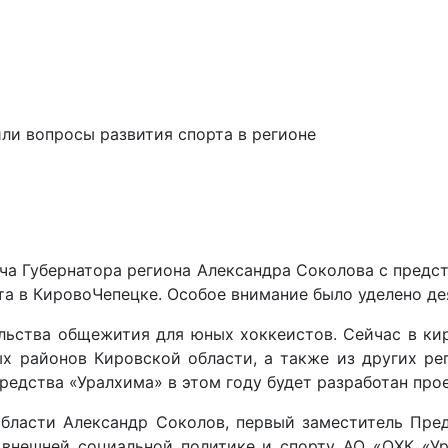
ли вопросы развития спорта в регионе
ча Губернатора региона Александра Соколова с предс
та в КировоЧепецке. Особое внимание было уделено д
льства общежития для юных хоккеистов. Сейчас в ки
ных районов Кировской области, а также из других р
редства «Уралхима» в этом году будет разработан прое
области Александр Соколов, первый заместитель Пре
 внешней социальной политике и спорту АО «ОХК «У