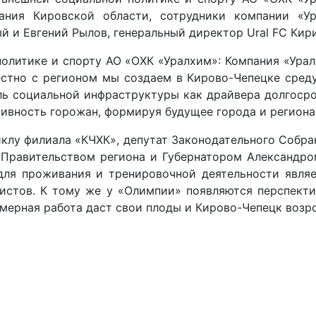
ания Кировской области, сотрудники компании «Ур
 и Евгений Рылов, генеральный директор Ural FC Кир
олитике и спорту АО «ОХК «Уралхим»: Компания «Урал
естно с регионом мы создаем в Кирово-Чепецке сред
ь социальной инфраструктуры как драйвера долгосро
ивность горожан, формируя будущее города и региона
иклу филиала «КЧХК», депутат Законодательного Собра
 Правительством региона и Губернатором Александр
ля проживания и тренировочной деятельности являе
истов. К тому же у «Олимпии» появляются перспекти
омерная работа даст свои плоды и Кирово-Чепецк возр