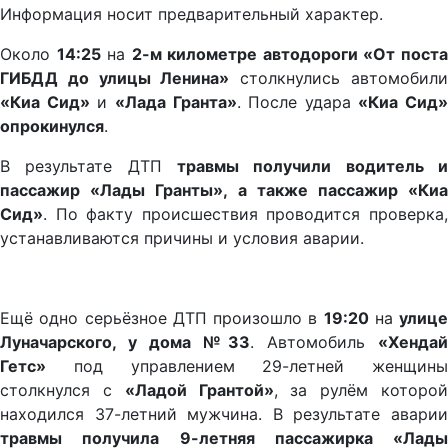
Информация носит предварительный характер.
Около
14:25
на
2-м километре автодороги «От пост
ГИБДД до улицы Ленина»
столкнулись автомобил
«Киа Сид»
и
«Лада Гранта»
. После удара
«Киа Сид»
опрокинулся
.
В результате ДТП
травмы получили водитель и
пассажир «Лады Гранты», а также пассажир «Киа
Сид»
. По факту происшествия проводится проверка,
устанавливаются причины и условия аварии.
Ещё одно серьёзное ДТП произошло в
19:20
на
улице
Луначарского, у дома №33
. Автомобиль
«Хенда
Гетс»
под управлением 29-летней женщины
столкнулся с
«Ладой Грантой»
, за рулём которо
находился 37-летний мужчина. В результате аварии
травмы получила 9-летняя пассажирка «Лады