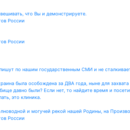
навешивать, что Вы и демонстрируете.
тов России
тов России
и пишут по нашим государственным СМИ и не сталкивае
раина была особождена за ДВА года, ныне для захвата
дбище давно были? Если нет, то найдите время и посет
ать, это клиника.
олноводной и могучей рекой нашей Родины, на Произво
тов России