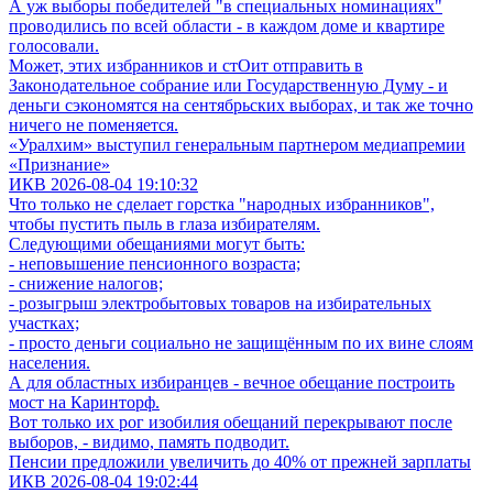
А уж выборы победителей "в специальных номинациях"
проводились по всей области - в каждом доме и квартире
голосовали.
Может, этих избранников и стОит отправить в
Законодательное собрание или Государственную Думу - и
деньги сэкономятся на сентябрьских выборах, и так же точно
ничего не поменяется.
«Уралхим» выступил генеральным партнером медиапремии
«Признание»
ИКВ 2026-08-04 19:10:32
Что только не сделает горстка "народных избранников",
чтобы пустить пыль в глаза избирателям.
Следующими обещаниями могут быть:
- неповышение пенсионного возраста;
- снижение налогов;
- розыгрыш электробытовых товаров на избирательных
участках;
- просто деньги социально не защищённым по их вине слоям
населения.
А для областных избиранцев - вечное обещание построить
мост на Каринторф.
Вот только их рог изобилия обещаний перекрывают после
выборов, - видимо, память подводит.
Пенсии предложили увеличить до 40% от прежней зарплаты
ИКВ 2026-08-04 19:02:44