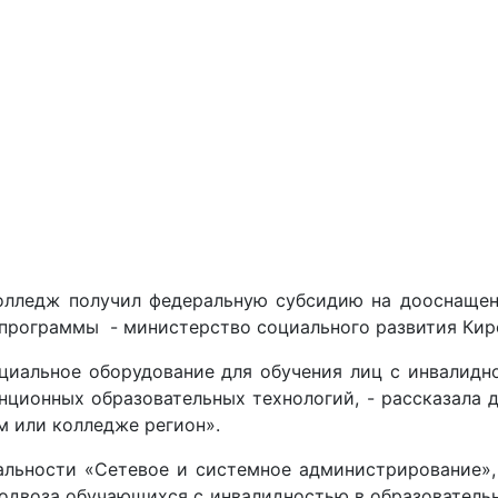
олледж получил федеральную субсидию на дооснащен
 программы - министерство социального развития Кир
ециальное оборудование для обучения лиц с инвалидн
нционных образовательных технологий, - рассказала 
м или колледже регион».
альности «Сетевое и системное администрирование»,
одвоза обучающихся с инвалидностью в образовательн