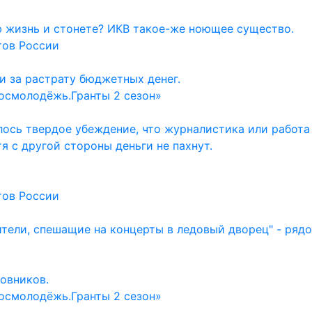
ю жизнь и стонете? ИКВ такое-же ноющее существо.
тов России
и за растрату бюджетных денег.
осмолодёжь.Гранты 2 сезон»
ось твердое убеждение, что журналистика или работа
тя с другой стороны деньги не пахнут.
тов России
ители, спешащие на концерты в ледовый дворец" - ряд
овников.
осмолодёжь.Гранты 2 сезон»