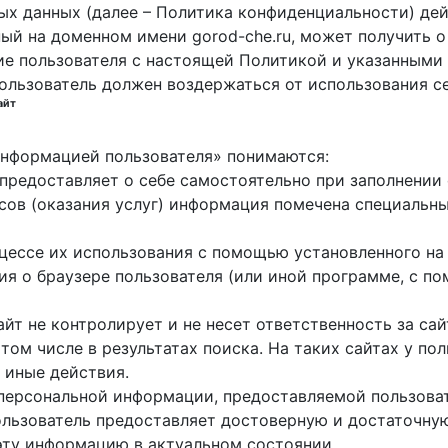
х данных (далее – Политика конфиденциальности) дей
ный на доменном имени gorod-che.ru, может получить о
ие пользователя с настоящей Политикой и указанными 
пользователь должен воздержаться от использования с
айт
 информацией пользователя» понимаются:
ь предоставляет о себе самостоятельно при заполнени
исов (оказания услуг) информация помечена специальн
оцессе их использования с помощью установленного на
ция о браузере пользователя (или иной программе, с 
айт не контролирует и не несет ответственность за са
 том числе в результатах поиска. На таких сайтах у п
 иные действия.
 персональной информации, предоставляемой пользоват
пользователь предоставляет достоверную и достаточн
эту информацию в актуальном состоянии.