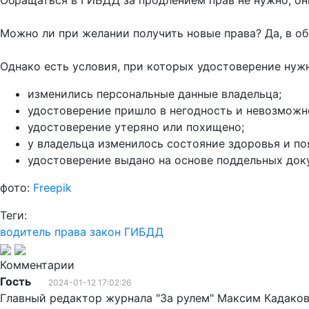
Обращаться в ГИБДД за продлением прав не нужно, он
Можно ли при желании получить новые права? Да, в о
Однако есть условия, при которых удостоверение нужн
изменились персональные данные владельца;
удостоверение пришло в негодность и невозможно
удостоверение утеряно или похищено;
у владельца изменилось состояние здоровья и п
удостоверение выдано на основе поддельных док
фото:
Freepik
Теги:
водитель
права
закон
ГИБДД
Комментарии
Гость
2024-01-12 17:02:26
Главный редактор журнала "За рулем" Максим Кадаков