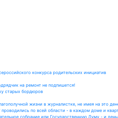
сероссийского конкурса родительских инициатив
одрядчик на ремонт не подпишется!
жу старых бордюров
агополучной жизни в журналистке, не имея на это дене
 проводились по всей области - в каждом доме и квар
ательное собрание или Государственную Думу - и день