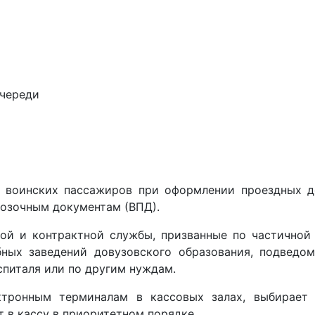
очереди
 воинских пассажиров при оформлении проездных до
озочным документам (ВПД).
й и контрактной службы, призванные по частичной 
бных заведений довузовского образования, подведо
спиталя или по другим нуждам.
ктронным терминалам в кассовых залах, выбирает
 в кассу в приоритетном порядке.