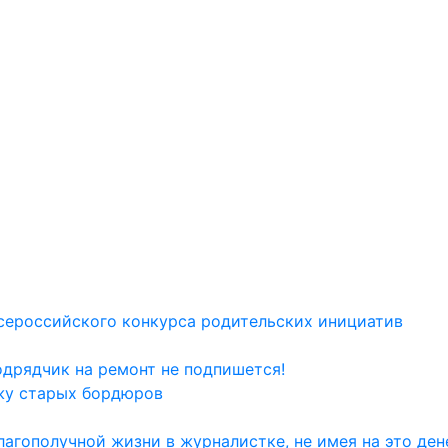
сероссийского конкурса родительских инициатив
одрядчик на ремонт не подпишется!
жу старых бордюров
агополучной жизни в журналистке, не имея на это дене