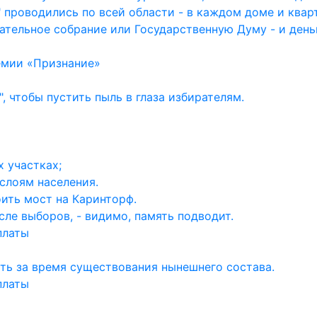
 проводились по всей области - в каждом доме и квар
ательное собрание или Государственную Думу - и день
емии «Признание»
, чтобы пустить пыль в глаза избирателям.
 участках;
слоям населения.
ить мост на Каринторф.
ле выборов, - видимо, память подводит.
платы
ть за время существования нынешнего состава.
платы