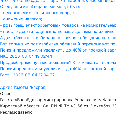
Что только не сделает горстка "народных избранников"
Следующими обещаниями могут быть:
- неповышение пенсионного возраста;
- снижение налогов;
- розыгрыш электробытовых товаров на избирательных
- просто деньги социально не защищённым по их вине 
А для областных избиранцев - вечное обещание постро
Вот только их рог изобилия обещаний перекрывают пос
Пенсии предложили увеличить до 40% от прежней зар
ИКВ 2026-08-04 19:02:44
Предвыборные пустые обещания? Кто мешал это сдела
Пенсии предложили увеличить до 40% от прежней зар
Гость 2026-08-04 17:04:37
Архив газеты "Вперёд"
О нас
Газета «Вперёд» зарегистрирована Управлением Феде
Кировской области. Св. ПИ № ТУ 43-56 от 3 октября 2
Рекламодателю