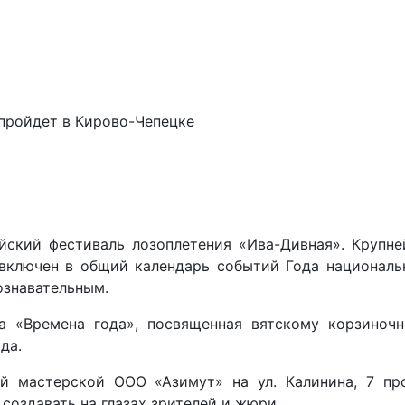
пройдет в Кирово-Чепецке
йский фестиваль лозоплетения «Ива-Дивная». Крупн
включен в общий календарь событий Года национальн
ознавательным.
а «Времена года», посвященная вятскому корзиноч
да.
й мастерской ООО «Азимут» на ул. Калинина, 7 пр
создавать на глазах зрителей и жюри.