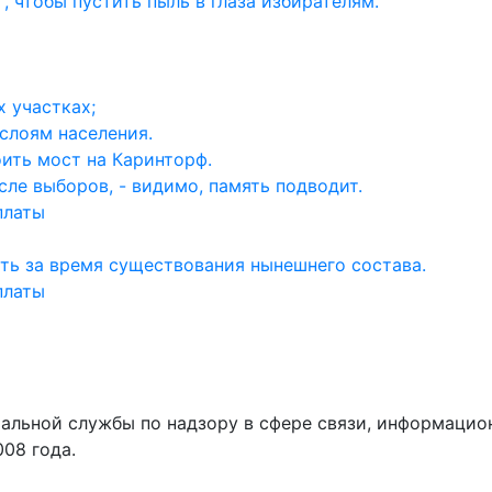
, чтобы пустить пыль в глаза избирателям.
 участках;
слоям населения.
ить мост на Каринторф.
ле выборов, - видимо, память подводит.
платы
ть за время существования нынешнего состава.
платы
ральной службы по надзору в сфере связи, информаци
008 года.