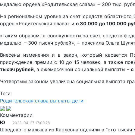
медалью ордена «Родительская слава» − 200 тыс. рубл
На региональном уровне за счет средств областного
орден «Родительская слава» и
с 30 000 до 100 000 ру
«Таким образом, в совокупности за счет средств фед
медалью, – 300 тысяч рублей», − пояснила Ольга Шуля
Внесены изменения и в закон, который касается П
присуждение премии с 10 до 15 человек, а также по
тысяч рублей
, а ежемесячной социальной выплаты –
с
Четвертым законом увеличена социальная выплата гра
Теги:
Родительская слава
выплаты
дети
Комментарии
Ю
2023-04-27 17:09:28
Шведского малыша из Карлсона оценили в "сто тысяч м