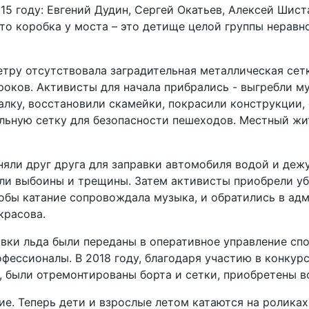
15 году: Евгений Дудин, Сергей Окатьев, Алексей Шис
что коробка у моста – это детище целой группы нерав
тру отсутствовала заградительная металлическая сетк
гроков. Активисты для начала прибрались - выгребли
алку, восстановили скамейки, покрасили конструкции,
льную сетку для безопасности пешеходов. Местный жи
няли друг друга для заправки автомобиля водой и дежу
вали выбоины и трещины. Затем активисты приобрели у
тобы катание сопровождала музыка, и обратились в а
красова.
ивки льда были переданы в оперативное управление сп
фессионалы. В 2018 году, благодаря участию в конкур
, были отремонтированы борта и сетки, приобретены в
ие. Теперь дети и взрослые летом катаются на ролика