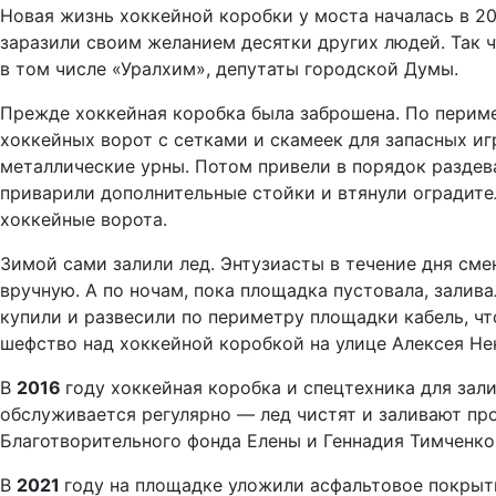
Новая жизнь хоккейной коробки у моста началась в 20
заразили своим желанием десятки других людей. Так 
в том числе «Уралхим», депутаты городской Думы.
Прежде хоккейная коробка была заброшена. По периме
хоккейных ворот с сетками и скамеек для запасных и
металлические урны. Потом привели в порядок раздев
приварили дополнительные стойки и втянули оградите
хоккейные ворота.
Зимой сами залили лед. Энтузиасты в течение дня сме
вручную. А по ночам, пока площадка пустовала, зали
купили и развесили по периметру площадки кабель, ч
шефство над хоккейной коробкой на улице Алексея Не
В
2016
году хоккейная коробка и спецтехника для зал
обслуживается регулярно — лед чистят и заливают про
Благотворительного фонда Елены и Геннадия Тимченко
В
2021
году на площадке уложили асфальтовое покрыт