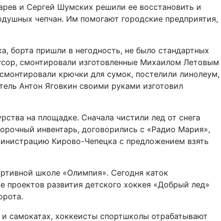
тарев и Сергей Шумских решили ее восстановить и
нодушных чепчан. Им помогают городские предприятия,
а, борта пришли в негодность, не было стандартных
 мусор, смонтировали изготовленные Михаилом Летовым
 смонтировали крючки для сумок, постелили линолеум,
тель Антон Яговкин своими руками изготовил
рства на площадке. Сначала чистили лед от снега
борочный инвентарь, договорились с «Радио Мария»,
дминистрацию Кирово-Чепецка с предложением взять
ортивной школе «Олимпия». Сегодня каток
се проектов развития детского хоккея «Добрый лед»
орота.
х и самокатах, хоккеисты спортшколы отрабатывают